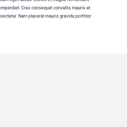
 imperdiet. Cras consequat convallis mauris at
nsectetur. Nam placerat mauris gravida porttitor