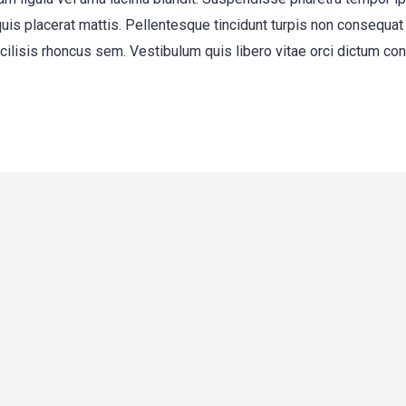
uis placerat mattis. Pellentesque tincidunt turpis non consequat
facilisis rhoncus sem. Vestibulum quis libero vitae orci dictum co