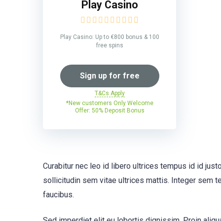
Play Casino
Play Casino: Up to €800 bonus & 100
free spins
Sign up for free
T&Cs Apply
*New customers Only Welcome
Offer: 50% Deposit Bonus
Curabitur nec leo id libero ultrices tempus id id just
sollicitudin sem vitae ultrices mattis. Integer sem 
faucibus.
Sed imperdiet elit eu lobortis dignissim. Proin ali