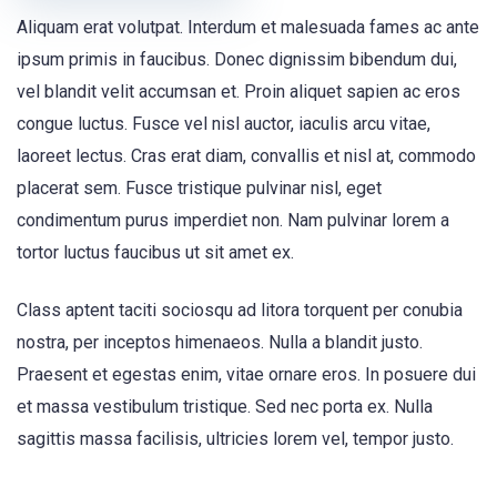
Aliquam erat volutpat. Interdum et malesuada fames ac ante
ipsum primis in faucibus. Donec dignissim bibendum dui,
vel blandit velit accumsan et. Proin aliquet sapien ac eros
congue luctus. Fusce vel nisl auctor, iaculis arcu vitae,
laoreet lectus. Cras erat diam, convallis et nisl at, commodo
placerat sem. Fusce tristique pulvinar nisl, eget
condimentum purus imperdiet non. Nam pulvinar lorem a
tortor luctus faucibus ut sit amet ex.
Class aptent taciti sociosqu ad litora torquent per conubia
nostra, per inceptos himenaeos. Nulla a blandit justo.
Praesent et egestas enim, vitae ornare eros. In posuere dui
et massa vestibulum tristique. Sed nec porta ex. Nulla
sagittis massa facilisis, ultricies lorem vel, tempor justo.